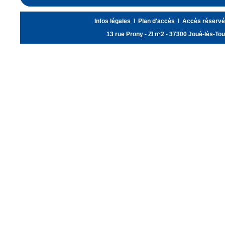
Infos légales
l
Plan d'accès
l
Accès réservé
13 rue Prony - ZI n°2 - 37300 Joué-lès-T